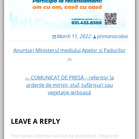
March 11, 2022
primariacobia
Post
Anunturi Ministerul mediului,Apelor si Padurilor
→
navigation
← COMUNICAT DE PRESĂ – referitor la
arderile de mirişti, stuf, tufărişuri sau
vegetaţie ierboasă
LEAVE A REPLY
Your email address will not be published.
Required