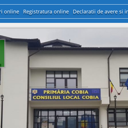
ri online
Registratura online
Declaratii de avere si i