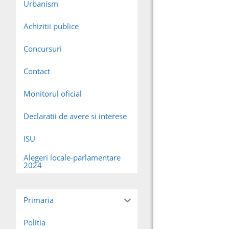
Urbanism
5000 euro
a Legii nr. 5
Contracte cu
Legea 17/20
Achizitii publice
de peste 500
Concursuri
Contact
Monitorul oficial
Declaratii de avere si interese
ISU
Alegeri locale-parlamentare
2024
Primaria
Politia