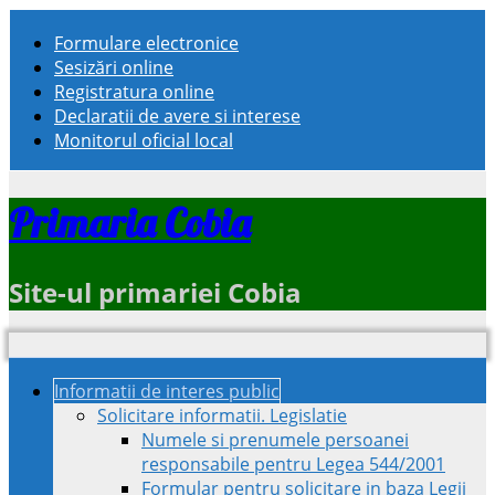
Formulare electronice
Sesizări online
Registratura online
Declaratii de avere si interese
Monitorul oficial local
Primaria Cobia
Site-ul primariei Cobia
Informatii de interes public
Solicitare informatii. Legislatie
Numele si prenumele persoanei
responsabile pentru Legea 544/2001
Formular pentru solicitare in baza Legii