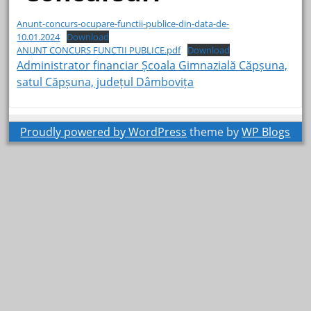
Anunt-concurs-ocupare-functii-publice-din-data-de-
10.01.2024
Download
ANUNT CONCURS FUNCTII PUBLICE.pdf
Download
Administrator financiar Școala Gimnazială Căpșuna,
satul Căpșuna, județul Dâmbovița
Proudly powered by WordPress
theme by
WP Blogs