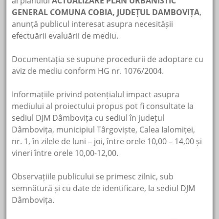
al planului
ACTUALIZARE PLAN URBANISTIC
GENERAL COMUNA COBIA, JUDEȚUL DAMBOVIȚA
,
anunță publicul interesat asupra necesitășii
efectuării evaluării de mediu.
Documentația se supune procedurii de adoptare cu
aviz de mediu conform HG nr. 1076/2004.
Informațiile privind potențialul impact asupra
mediului al proiectului propus pot fi consultate la
sediul DJM Dâmbovița cu sediul în județul
Dâmbovița, municipiul Târgoviște, Calea Ialomiței,
nr. 1, în zilele de luni – joi, între orele 10,00 – 14,00 și
vineri între orele 10,00-12,00.
Observațiile publicului se primesc zilnic, sub
semnătură și cu date de identificare, la sediul DJM
Dâmbovița.