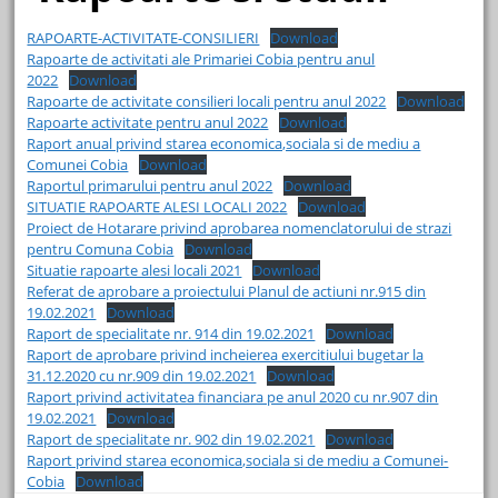
RAPOARTE-ACTIVITATE-CONSILIERI
Download
Rapoarte de activitati ale Primariei Cobia pentru anul
2022
Download
Rapoarte de activitate consilieri locali pentru anul 2022
Download
Rapoarte activitate pentru anul 2022
Download
Raport anual privind starea economica,sociala si de mediu a
Comunei Cobia
Download
Raportul primarului pentru anul 2022
Download
SITUATIE RAPOARTE ALESI LOCALI 2022
Download
Proiect de Hotarare privind aprobarea nomenclatorului de strazi
pentru Comuna Cobia
Download
Situatie rapoarte alesi locali 2021
Download
Referat de aprobare a proiectului Planul de actiuni nr.915 din
19.02.2021
Download
Raport de specialitate nr. 914 din 19.02.2021
Download
Raport de aprobare privind incheierea exercitiului bugetar la
31.12.2020 cu nr.909 din 19.02.2021
Download
Raport privind activitatea financiara pe anul 2020 cu nr.907 din
19.02.2021
Download
Raport de specialitate nr. 902 din 19.02.2021
Download
Raport privind starea economica,sociala si de mediu a Comunei-
Cobia
Download