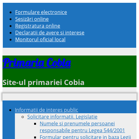
Formulare electronice
Sesizări online
Registratura online
Declaratii de avere si interese
Monitorul oficial local
Primaria Cobia
Site-ul primariei Cobia
Informatii de interes public
Solicitare informatii. Legislatie
Numele si prenumele persoanei
responsabile pentru Legea 544/2001
Formular pentru solicitare in baza Legii