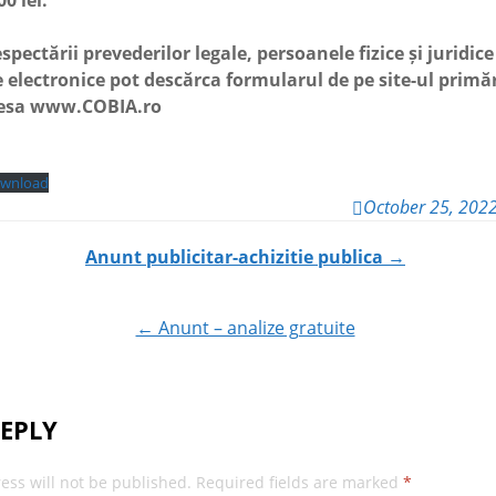
00 lei.
ctării prevederilor legale, persoanele fizice și juridice
 electronice pot descărca formularul de pe site-ul primă
resa www.COBIA.ro
wnload
October 25, 202
Anunt publicitar-achizitie publica
→
ion
← Anunt – analize gratuite
REPLY
ess will not be published.
Required fields are marked
*