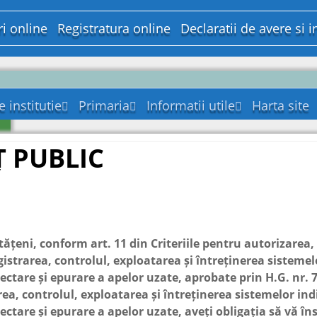
ri online
Registratura online
Declaratii de avere si i
 institutie
Primaria
Informatii utile
Harta site
ntare
Urbanism
Agenti economici
 PUBLIC
latie
Asistenta sociala
Culte
e pentru
ucere
Concursuri
Lista persoanelor din
Cultura
2001
conducere si agenda
izare
Hotărârile autorității
Regulament de
Educatie, invatamant,
de lucru a acestora
entru
deliberative
organizare si
pregatire
ame si strategii
n baza
functionare
profesionala
Publicatii casatorii
001
urse
rte si studii
Organigrama
Juridic
ni, conform art. 11 din Criteriile pentru autorizarea, 
Consiliul Local
a de
Lista si datele de
Politia
 deciziei
gistrarea, controlul, exploatarea și întreținerea sistemel
ilor
contact ale
ele
ectare și epurare a apelor uzate, aprobate prin H.G. nr. 
Sanatatea
pturilor
institutiilor care
ntru
anual de
ea, controlul, exploatarea și întreținerea sistemelor ind
bilite
functioneaza in
Servicii de utilitate
blice
ii precum
subordine
iva
publica
ctare și epurare a apelor uzate, aveți obligația să vă îns