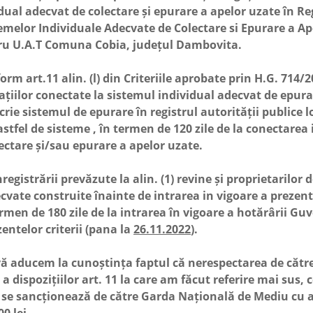
turi
rul
dual adecvat de colectare și epurare a apelor uzate în Re
Cariera
ocumentele
Oferta de vanzare
e acte
publice si
public
emelor Individuale Adecvate de Colectare si Epurare a Ap
 cu
peste
ru U.A.T Comuna Cobia, județul Dambovita.
 aplicare
544/2001
u valoare
 art.11 alin. (l) din Criteriile aprobate prin H.G. 714/
014
00 euro
ațiilor conectate la sistemul individual adecvat de epur
scrie sistemul de epurare în registrul autorității publice 
stfel de sisteme , în termen de 120 zile de la conectarea i
ectare și/sau epurare a apelor uzate.
istrării prevăzute la alin. (1) revine și proprietarilor 
cvate construite înainte de intrarea in vigoare a prezent
rmen de 180 zile de la intrarea în vigoare a hotărârii Gu
entelor criterii (pana la
26.11.2022
).
ducem la cunoștința faptul că nerespectarea de către
ce a dispozițiilor art. 11 la care am făcut referire mai sus, 
i se sancționează de către Garda Națională de Mediu cu