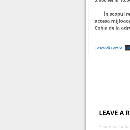
5.000 lei la 10.0
În scopul respe
accesa mijloace
Cobia de la ad
Descarcă Cerere
Do
Post
navigat
LEAVE A 
Your email addr