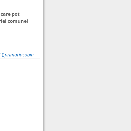
 care pot
riei comunei
2
primariacobia