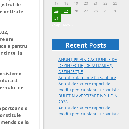
17
18
19
20
21
22
23
gistrul de
24
25
26
27
28
29
30
elor Uzate
31
« Sep
Nov »
2022,
are are
Recent Posts
locale pentru
ncintei la
ANUNȚ PRIVIND ACȚIUNILE DE
DEZINSECȚIE, DERATIZARE ȘI
DEZINFECȚIE
de sisteme
Anunt tratamente fitosanitare
ului act
Anunt dezbatere raport de
vernului de
mediu pentru planul urbanistic
BULETIN AVERTIZARE NR.1 DIN
2026
Anunt dezbatere raport de
 persoanele
mediu pentru planul urbanistic
constituie
 amenda de la