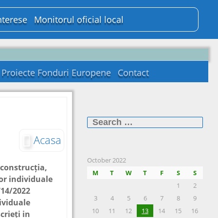
nterese
Monitorul oficial local
Proiecte Fonduri Europene
Contact
Search
for:
Acasa
October 2022
construcția,
M
T
W
T
F
S
S
or individuale
1
2
714/2022
3
4
5
6
7
8
9
ividuale
10
11
12
13
14
15
16
crieți in