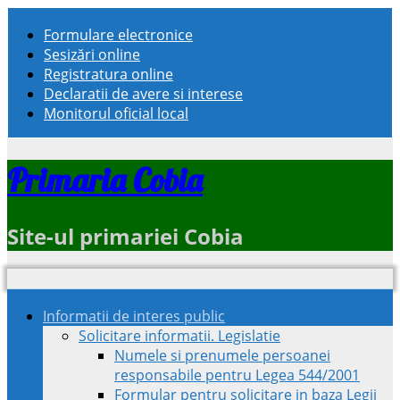
Formulare electronice
Sesizări online
Registratura online
Declaratii de avere si interese
Monitorul oficial local
Primaria Cobia
Site-ul primariei Cobia
Informatii de interes public
Solicitare informatii. Legislatie
Numele si prenumele persoanei
responsabile pentru Legea 544/2001
Formular pentru solicitare in baza Legii