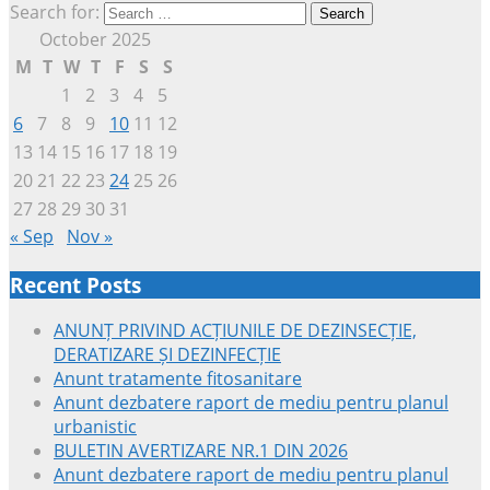
Search for:
October 2025
M
T
W
T
F
S
S
1
2
3
4
5
6
7
8
9
10
11
12
13
14
15
16
17
18
19
20
21
22
23
24
25
26
27
28
29
30
31
« Sep
Nov »
Recent Posts
ANUNȚ PRIVIND ACȚIUNILE DE DEZINSECȚIE,
DERATIZARE ȘI DEZINFECȚIE
Anunt tratamente fitosanitare
Anunt dezbatere raport de mediu pentru planul
urbanistic
BULETIN AVERTIZARE NR.1 DIN 2026
Anunt dezbatere raport de mediu pentru planul