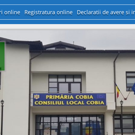
ri online
Registratura online
Declaratii de avere si i