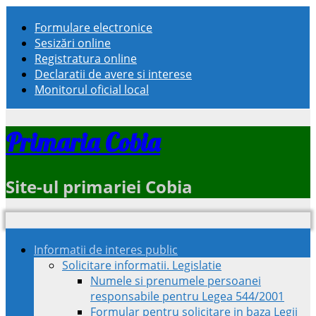
Formulare electronice
Sesizări online
Registratura online
Declaratii de avere si interese
Monitorul oficial local
Primaria Cobia
Site-ul primariei Cobia
Informatii de interes public
Solicitare informatii. Legislatie
Numele si prenumele persoanei
responsabile pentru Legea 544/2001
Formular pentru solicitare in baza Legii