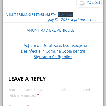
Acasa
ANUNȚ PRELUNGIRE STARE ALERTĂ
Download
July 31, 2025
primariacobia
Post
ANUNT RADIERE VEHICULE →
navigation
← Acțiuni de Deratizare, Dezinsecție și
Dezinfecție în Comuna Cobia pentru
Siguranța Cetățenilor
LEAVE A REPLY
Your email address will not be published.
Required
fields are marked
*