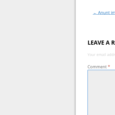
navigat
← Anunt imp
LEAVE A 
Your email addr
Comment
*