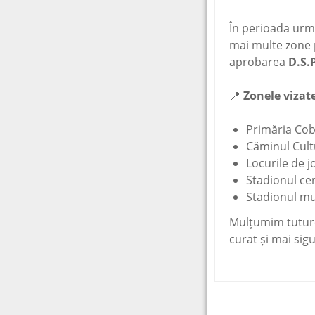
si alte dreptu
interese
Centralizator
Lista cu doc
prevazute de
achizitiilor p
de interes pu
Formulare tip
În perioada urm
normative
contractele c
valoare de p
mai multe zone 
Rapoarte de 
5000 euro
a Legii nr. 5
aprobarea
D.S.
Contracte cu
Legea 17/20
de peste 500
📍
Zonele vizat
Primăria Cob
Căminul Cult
Locurile de j
Stadionul cen
Stadionul mul
Mulțumim tuturo
curat și mai sig
Post