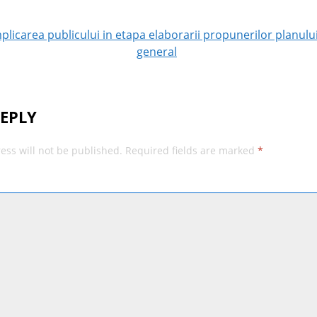
ion
licarea publicului in etapa elaborarii propunerilor planului
general
REPLY
ess will not be published.
Required fields are marked
*