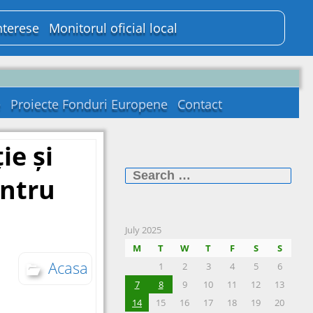
nterese
Monitorul oficial local
e
Proiecte Fonduri Europene
Contact
ie și
Search
for:
entru
July 2025
M
T
W
T
F
S
S
Acasa
1
2
3
4
5
6
7
8
9
10
11
12
13
14
15
16
17
18
19
20