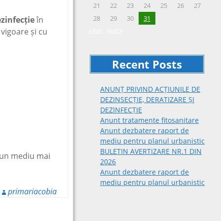
21
22
23
24
25
26
27
28
29
30
31
ezinfecție
în
« Jun
Aug »
vigoare și cu
Recent Posts
ANUNȚ PRIVIND ACȚIUNILE DE
DEZINSECȚIE, DERATIZARE ȘI
DEZINFECȚIE
Anunt tratamente fitosanitare
Anunt dezbatere raport de
mediu pentru planul urbanistic
BULETIN AVERTIZARE NR.1 DIN
 un mediu mai
2026
Anunt dezbatere raport de
mediu pentru planul urbanistic
primariacobia