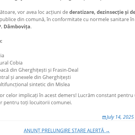
ri
ul
Cariera
umentele
Oferta de vanzare
 acte
ublice si
blic
ătoare, vor avea loc acțiuni de
deratizare, dezinsecție și d
u
este
publice din comună, în conformitate cu normele sanitare în 
aplicare
44/2001
P. Dâmbovița
.
 valoare
14
0 euro
e:
ia
ural Cobia
oacă din Gherghițești și Frasin-Deal
tral și anexele din Gherghițești
tifuncțional sintetic din Mislea
r celor implicați în acest demers! Lucrăm constant pentru
ur pentru toți locuitorii comunei.
July 14, 2025
ANUNȚ PRELUNGIRE STARE ALERTĂ →