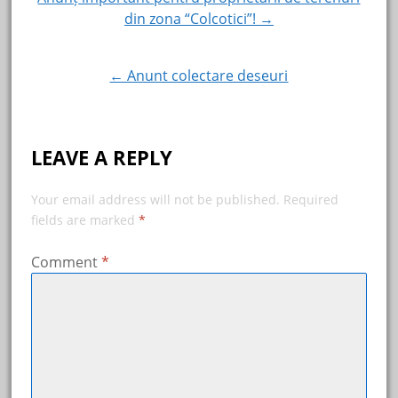
Post
din zona “Colcotici”! →
navigation
← Anunt colectare deseuri
LEAVE A REPLY
Your email address will not be published.
Required
fields are marked
*
Comment
*