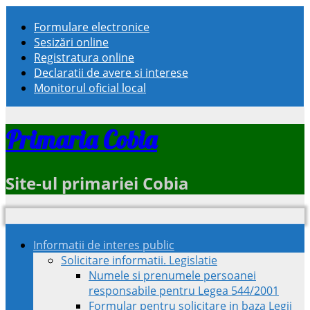
Formulare electronice
Sesizări online
Registratura online
Declaratii de avere si interese
Monitorul oficial local
Primaria Cobia
Site-ul primariei Cobia
Informatii de interes public
Solicitare informatii. Legislatie
Numele si prenumele persoanei
responsabile pentru Legea 544/2001
Formular pentru solicitare in baza Legii