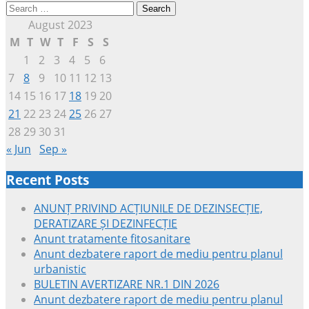
Search
for:
August 2023
M
T
W
T
F
S
S
1
2
3
4
5
6
7
8
9
10
11
12
13
14
15
16
17
18
19
20
21
22
23
24
25
26
27
28
29
30
31
« Jun
Sep »
Recent Posts
ANUNȚ PRIVIND ACȚIUNILE DE DEZINSECȚIE,
DERATIZARE ȘI DEZINFECȚIE
Anunt tratamente fitosanitare
Anunt dezbatere raport de mediu pentru planul
urbanistic
BULETIN AVERTIZARE NR.1 DIN 2026
Anunt dezbatere raport de mediu pentru planul