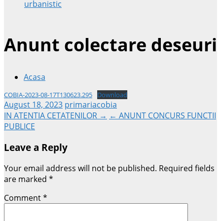
urbanistic
Anunt colectare deseuri
Acasa
COBIA-2023-08-17T130623.295
Download
August 18, 2023
primariacobia
Post
IN ATENTIA CETATENILOR →
← ANUNT CONCURS FUNCTII
PUBLICE
navigation
Leave a Reply
Your email address will not be published.
Required fields
are marked
*
Comment
*