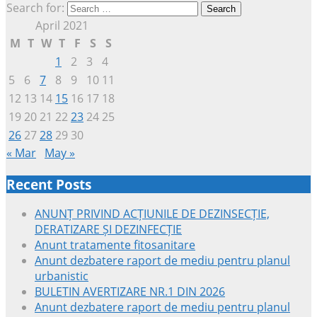
Search for:
April 2021
M
T
W
T
F
S
S
1
2
3
4
5
6
7
8
9
10
11
12
13
14
15
16
17
18
19
20
21
22
23
24
25
26
27
28
29
30
« Mar
May »
Recent Posts
ANUNȚ PRIVIND ACȚIUNILE DE DEZINSECȚIE,
DERATIZARE ȘI DEZINFECȚIE
Anunt tratamente fitosanitare
Anunt dezbatere raport de mediu pentru planul
urbanistic
BULETIN AVERTIZARE NR.1 DIN 2026
Anunt dezbatere raport de mediu pentru planul