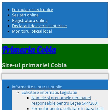
Formulare electronice
Sesizări online
Registratura online
Declaratii de avere si interese
Monitorul oficial local
Primaria Cobia
Site-ul primariei Cobia
Informatii de interes public
Solicitare informatii. Legislatie
Numele si prenumele persoanei
responsabile pentru Legea 544/2001
Formular pentru solicitare in baza Legii