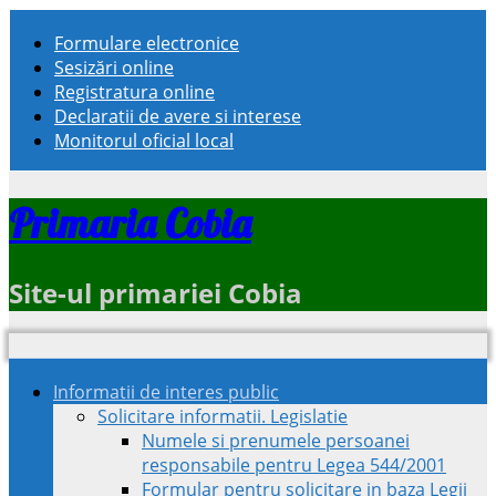
Formulare electronice
Sesizări online
Registratura online
Declaratii de avere si interese
Monitorul oficial local
Primaria Cobia
Site-ul primariei Cobia
Informatii de interes public
Solicitare informatii. Legislatie
Numele si prenumele persoanei
responsabile pentru Legea 544/2001
Formular pentru solicitare in baza Legii