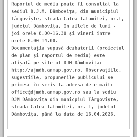
Raportul de mediu poate fi consultat la 
sediul D.J.M. Dâmbovița, din municipiul 
Târgoviște, strada Calea Ialomiței, nr.l, 
judeţul Dâmbovița, în zilele de luni - 
joi orele 8.00-16.30 și vineri intre 
orele 8.00-14.00.
Documentația supusă dezbaterii (proiectul 
de plan și raportul de mediu) este 
afișată pe site-ul DJM Dâmbovița: 
http://ajmdb.anmap.gov.ro. Observațiile, 
sugestiile, propunerile publicului se 
primesc în scris la adresa de e-mail: 
office@djmdb.anmap.gov.ro sau la sediu 
DJM Dâmbovița din municpiul Târgoviște, 
strada Calea Ialomiței, nr. 1, județul 
Dâmbovița, până la data de 16.04.2026.