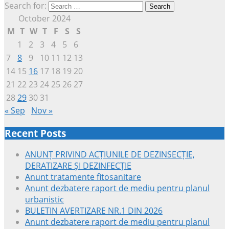
Search for:
October 2024
M
T
W
T
F
S
S
1
2
3
4
5
6
7
8
9
10
11
12
13
14
15
16
17
18
19
20
21
22
23
24
25
26
27
28
29
30
31
« Sep
Nov »
Recent Posts
ANUNȚ PRIVIND ACȚIUNILE DE DEZINSECȚIE,
DERATIZARE ȘI DEZINFECȚIE
Anunt tratamente fitosanitare
Anunt dezbatere raport de mediu pentru planul
urbanistic
BULETIN AVERTIZARE NR.1 DIN 2026
Anunt dezbatere raport de mediu pentru planul