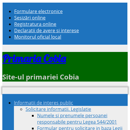
Formulare electronice
Sesizări online
Registratura online
Declaratii de avere si interese
Monitorul oficial local
Primaria Cobia
Site-ul primariei Cobia
Informatii de interes public
Solicitare informatii. Legislatie
Numele si prenumele persoanei
responsabile pentru Legea 544/2001
Formular pentru solicitare in baza Legii