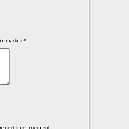
 are marked
*
he next time I comment.