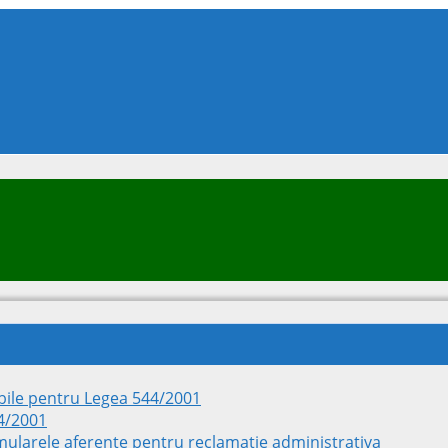
ile pentru Legea 544/2001
44/2001
rmularele aferente pentru reclamatie administrativa