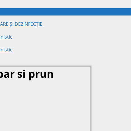
ARE ȘI DEZINFECȚIE
nistic
nistic
par si prun