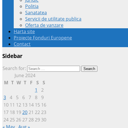
Politia
Sanatatea
Servicii de utilitate publica
Oferta de vanzare
Harta site
Proiecte Fonduri Europene
Contact
Sidebar
Search for:
June 2024
M
T
W
T
F
S
S
1
2
3
4
5
6
7
8
9
10
11
12
13
14
15
16
17
18
19
20
21
22
23
24
25
26
27
28
29
30
« May
Aug »