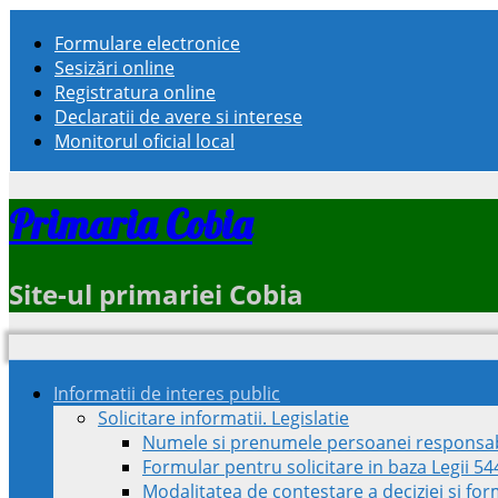
Formulare electronice
Sesizări online
Registratura online
Declaratii de avere si interese
Monitorul oficial local
Primaria Cobia
Site-ul primariei Cobia
Informatii de interes public
Solicitare informatii. Legislatie
Numele si prenumele persoanei responsab
Formular pentru solicitare in baza Legii 5
Modalitatea de contestare a deciziei si fo