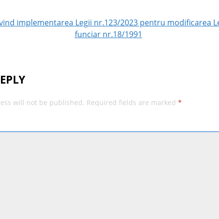
44/2001
 valoare
14
ind implementarea Legii nr.123/2023 pentru modificarea Le
0 euro
funciar nr.18/1991
REPLY
ess will not be published.
Required fields are marked
*