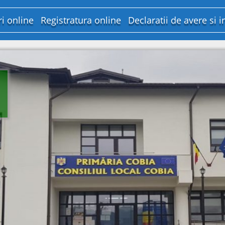
ri online
Registratura online
Declaratii de avere si i