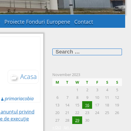
e
Proiecte Fonduri Europene
Contact
Search
for:
Acasa
November 2023
M
T
W
T
F
S
S
1
2
3
4
5
6
7
8
9
10
11
12
primariacobia
13
14
15
16
17
18
19
anunțul privind
20
21
22
23
24
25
26
e de execuţie
27
28
29
30
« Oct
Jan »