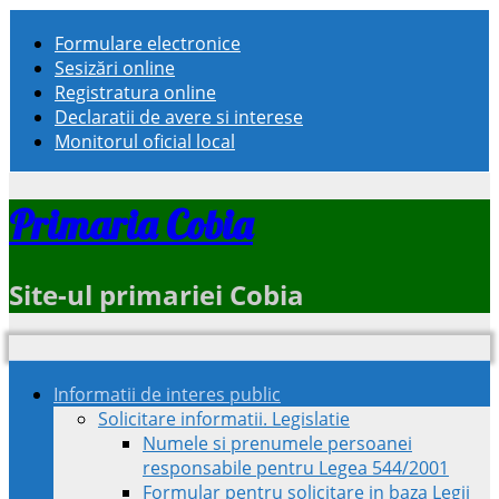
Formulare electronice
Sesizări online
Registratura online
Declaratii de avere si interese
Monitorul oficial local
Primaria Cobia
Site-ul primariei Cobia
Informatii de interes public
Solicitare informatii. Legislatie
Numele si prenumele persoanei
responsabile pentru Legea 544/2001
Formular pentru solicitare in baza Legii