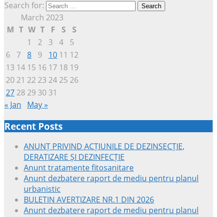
Search for:
March 2023
M
T
W
T
F
S
S
1
2
3
4
5
6
7
8
9
10
11
12
13
14
15
16
17
18
19
20
21
22
23
24
25
26
27
28
29
30
31
« Jan
May »
Recent Posts
ANUNȚ PRIVIND ACȚIUNILE DE DEZINSECȚIE,
DERATIZARE ȘI DEZINFECȚIE
Anunt tratamente fitosanitare
Anunt dezbatere raport de mediu pentru planul
urbanistic
BULETIN AVERTIZARE NR.1 DIN 2026
Anunt dezbatere raport de mediu pentru planul