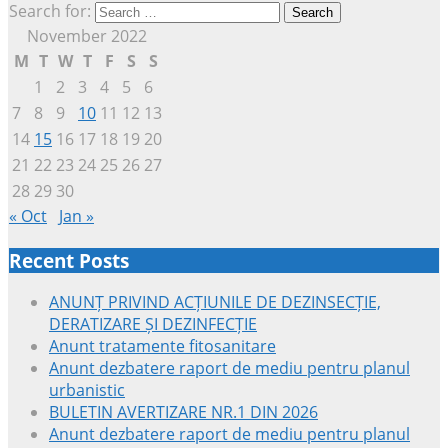
Search for:
November 2022
M
T
W
T
F
S
S
1
2
3
4
5
6
7
8
9
10
11
12
13
14
15
16
17
18
19
20
21
22
23
24
25
26
27
28
29
30
« Oct
Jan »
Recent Posts
ANUNȚ PRIVIND ACȚIUNILE DE DEZINSECȚIE,
DERATIZARE ȘI DEZINFECȚIE
Anunt tratamente fitosanitare
Anunt dezbatere raport de mediu pentru planul
urbanistic
BULETIN AVERTIZARE NR.1 DIN 2026
Anunt dezbatere raport de mediu pentru planul