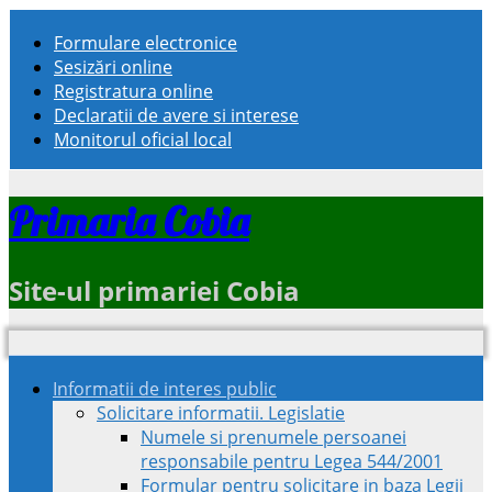
Formulare electronice
Sesizări online
Registratura online
Declaratii de avere si interese
Monitorul oficial local
Primaria Cobia
Site-ul primariei Cobia
Informatii de interes public
Solicitare informatii. Legislatie
Numele si prenumele persoanei
responsabile pentru Legea 544/2001
Formular pentru solicitare in baza Legii