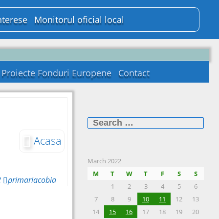
nterese
Monitorul oficial local
Proiecte Fonduri Europene
Contact
Search
for:
Acasa
March 2022
M
T
W
T
F
S
S
2
primariacobia
1
2
3
4
5
6
7
8
9
10
11
12
13
14
15
16
17
18
19
20