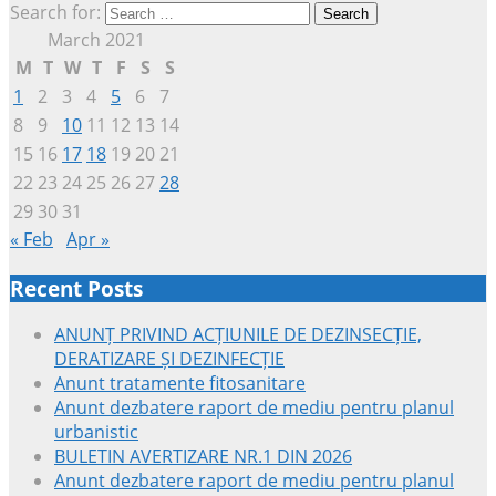
Search for:
March 2021
M
T
W
T
F
S
S
1
2
3
4
5
6
7
8
9
10
11
12
13
14
15
16
17
18
19
20
21
22
23
24
25
26
27
28
29
30
31
« Feb
Apr »
Recent Posts
ANUNȚ PRIVIND ACȚIUNILE DE DEZINSECȚIE,
DERATIZARE ȘI DEZINFECȚIE
Anunt tratamente fitosanitare
Anunt dezbatere raport de mediu pentru planul
urbanistic
BULETIN AVERTIZARE NR.1 DIN 2026
Anunt dezbatere raport de mediu pentru planul