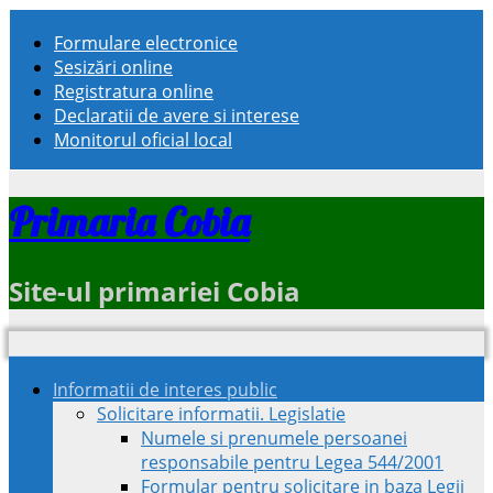
Formulare electronice
Sesizări online
Registratura online
Declaratii de avere si interese
Monitorul oficial local
Primaria Cobia
Site-ul primariei Cobia
Informatii de interes public
Solicitare informatii. Legislatie
Numele si prenumele persoanei
responsabile pentru Legea 544/2001
Formular pentru solicitare in baza Legii