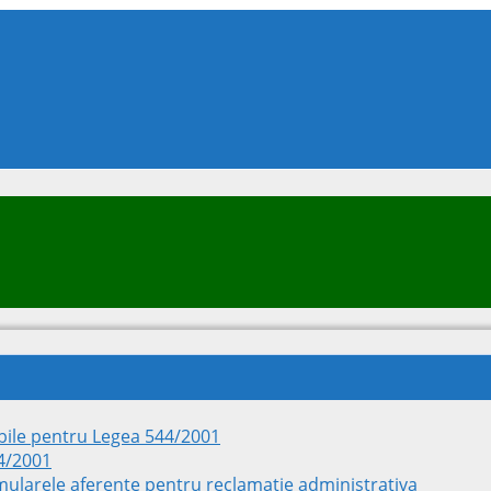
ile pentru Legea 544/2001
44/2001
rmularele aferente pentru reclamatie administrativa