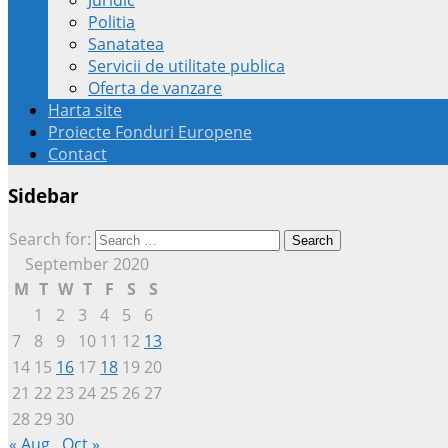
Politia
Sanatatea
Servicii de utilitate publica
Oferta de vanzare
Harta site
Proiecte Fonduri Europene
Contact
Sidebar
Search for:
September 2020
M
T
W
T
F
S
S
1
2
3
4
5
6
7
8
9
10
11
12
13
14
15
16
17
18
19
20
21
22
23
24
25
26
27
28
29
30
« Aug
Oct »