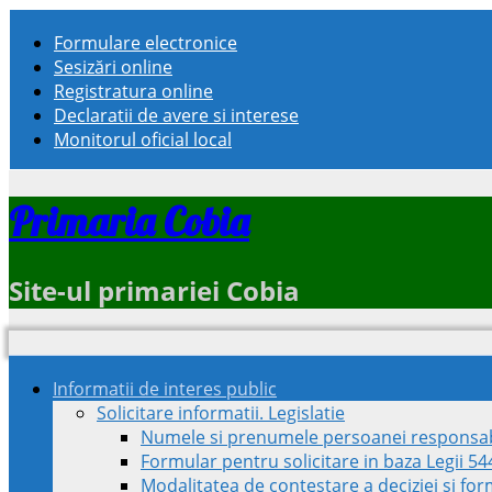
Formulare electronice
Sesizări online
Registratura online
Declaratii de avere si interese
Monitorul oficial local
Primaria Cobia
Site-ul primariei Cobia
Informatii de interes public
Solicitare informatii. Legislatie
Numele si prenumele persoanei responsab
Formular pentru solicitare in baza Legii 5
Modalitatea de contestare a deciziei si fo