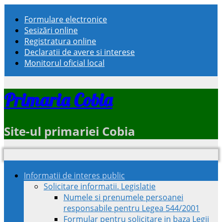
Formulare electronice
Sesizări online
Registratura online
Declaratii de avere si interese
Monitorul oficial local
Primaria Cobia
Site-ul primariei Cobia
Informatii de interes public
Solicitare informatii. Legislatie
Numele si prenumele persoanei
responsabile pentru Legea 544/2001
Formular pentru solicitare in baza Legii