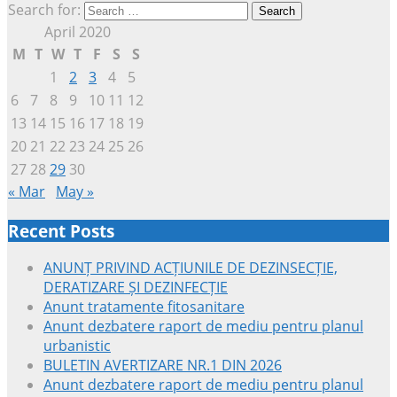
Search for:
April 2020
M
T
W
T
F
S
S
1
2
3
4
5
6
7
8
9
10
11
12
13
14
15
16
17
18
19
20
21
22
23
24
25
26
27
28
29
30
« Mar
May »
Recent Posts
ANUNȚ PRIVIND ACȚIUNILE DE DEZINSECȚIE,
DERATIZARE ȘI DEZINFECȚIE
Anunt tratamente fitosanitare
Anunt dezbatere raport de mediu pentru planul
urbanistic
BULETIN AVERTIZARE NR.1 DIN 2026
Anunt dezbatere raport de mediu pentru planul