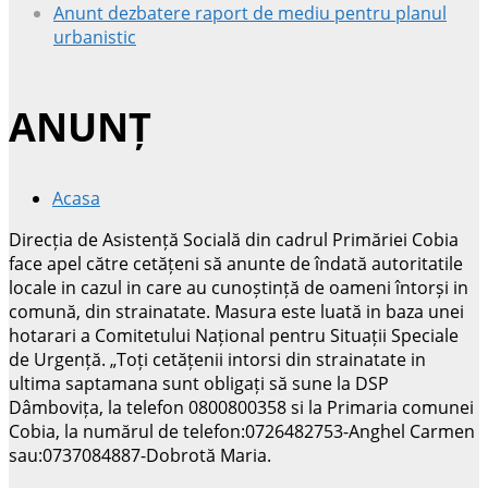
Anunt dezbatere raport de mediu pentru planul
urbanistic
ANUNȚ
Acasa
Direcția de Asistență Socială din cadrul Primăriei Cobia
face apel către cetățeni să anunte de îndată autoritatile
locale in cazul in care au cunoștință de oameni întorși in
comună, din strainatate. Masura este luată in baza unei
hotarari a Comitetului Național pentru Situații Speciale
de Urgență. „Toți cetățenii intorsi din strainatate in
ultima saptamana sunt obligați să sune la DSP
Dâmbovița, la telefon 0800800358 si la Primaria comunei
Cobia, la numărul de telefon:0726482753-Anghel Carmen
sau:0737084887-Dobrotă Maria.