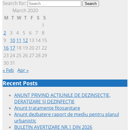
Search for:
March 2020
M
T
W
T
F
S
S
1
2
3
4
5
6
7
8
9
10
11
12
13
14
15
16
17
18
19
20
21
22
23
24
25
26
27
28
29
30
31
« Feb
Apr »
Recent Posts
ANUNȚ PRIVIND ACȚIUNILE DE DEZINSECȚIE,
DERATIZARE ȘI DEZINFECȚIE
Anunt tratamente fitosanitare
Anunt dezbatere raport de mediu pentru planul
urbanistic
BULETIN AVERTIZARE NR.1 DIN 2026