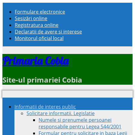
Formulare electronice
Sesizări online
Registratura online
Declaratii de avere si interese
Monitorul oficial local
Primaria Cobia
Site-ul primariei Cobia
Informatii de interes public
Solicitare informatii. Legislatie
Numele si prenumele persoanei
responsabile pentru Legea 544/2001
Formular pentru solicitare in baza Legii