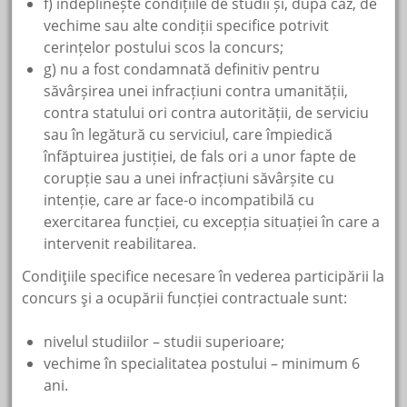
f) îndeplinește condițiile de studii și, după caz, de
vechime sau alte condiții specifice potrivit
cerințelor postului scos la concurs;
g) nu a fost condamnată definitiv pentru
săvârșirea unei infracțiuni contra umanității,
contra statului ori contra autorității, de serviciu
sau în legătură cu serviciul, care împiedică
înfăptuirea justiției, de fals ori a unor fapte de
corupție sau a unei infracțiuni săvârșite cu
intenție, care ar face-o incompatibilă cu
exercitarea funcției, cu excepția situației în care a
intervenit reabilitarea.
Condiţiile specifice necesare în vederea participării la
concurs şi a ocupării funcției contractuale sunt:
nivelul studiilor – studii superioare;
vechime în specialitatea postului – minimum 6
ani.