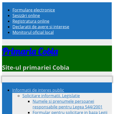
Formulare electronice
Sesizări online
Registratura online
Declaratii de avere si interese
Monitorul oficial local
Primaria Cobia
Site-ul primariei Cobia
Informatii de interes public
Solicitare informatii. Legislatie
Numele si prenumele persoanei
responsabile pentru Legea 544/2001
Formular pentru solicitare in baza Legii